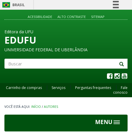
BRASIL
Simplifique!
ACESSIBILIDADE
ALTO CONTRASTE
SITEMAP
Comunica BR
Editora da UFU
Participe
EDUFU
Acesso à informação
UNIVERSIDADE FEDERAL DE UBERLÂNDIA
Legislação
Canais
Buscar
Carrinho de compras
Serviços
Perguntas frequentes
Fale
conosco
INÍCIO
/
AUTORES
MENU
Toggle
navigat