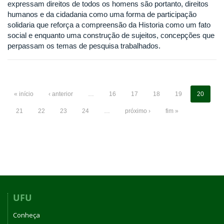
expressam direitos de todos os homens são portanto, direitos
humanos e da cidadania como uma forma de participação
solidaria que reforça a compreensão da Historia como um fato
social e enquanto uma construção de sujeitos, concepções que
perpassam os temas de pesquisa trabalhados.
« início
‹ anterior
…
16
17
18
19
20
21
22
23
24
…
próximo ›
fim »
UFU
Conheça