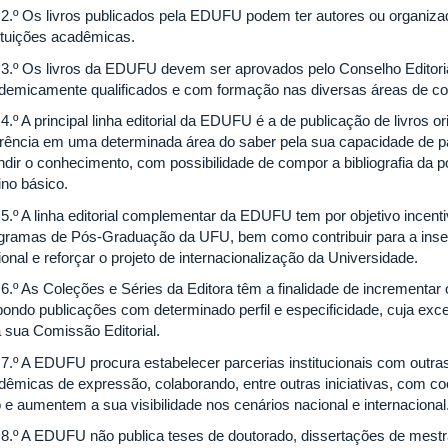
. 2.º Os livros publicados pela EDUFU podem ter autores ou organiza
tituições acadêmicas.
. 3.º Os livros da EDUFU devem ser aprovados pelo Conselho Editori
demicamente qualificados e com formação nas diversas áreas de c
 4.º A principal linha editorial da EDUFU é a de publicação de livros 
erência em uma determinada área do saber pela sua capacidade de pa
undir o conhecimento, com possibilidade de compor a bibliografia da
ino básico.
. 5.º A linha editorial complementar da EDUFU tem por objetivo incent
gramas de Pós-Graduação da UFU, bem como contribuir para a inse
onal e reforçar o projeto de internacionalização da Universidade.
 6.º As Coleções e Séries da Editora têm a finalidade de incrementar 
pondo publicações com determinado perfil e especificidade, cuja ex
a sua Comissão Editorial.
. 7.º A EDUFU procura estabelecer parcerias institucionais com outras
dêmicas de expressão, colaborando, entre outras iniciativas, com c
o e aumentem a sua visibilidade nos cenários nacional e internacional
. 8.º A EDUFU não publica teses de doutorado, dissertações de mestr