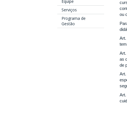
Equipe
curs
cont
Serviços
ou 
Programa de
Par
Gestão
did
Art
tem
Art.
as d
de 
Art
esp
seg
Art
cui