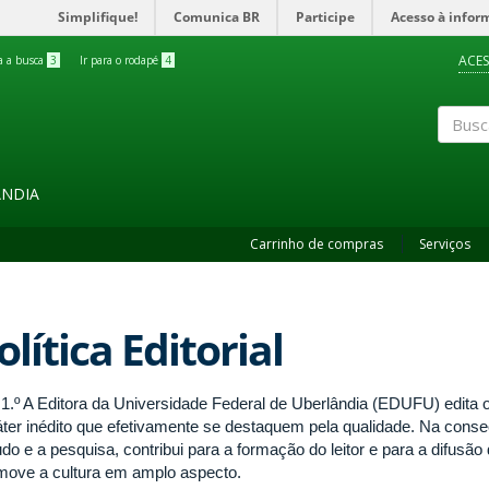
Simplifique!
Comunica BR
Participe
Acesso à infor
ACES
ra a busca
3
Ir para o rodapé
4
Buscar
ÂNDIA
Carrinho de compras
Serviços
olítica Editorial
. 1.º A Editora da Universidade Federal de Uberlândia (EDUFU) edita
áter inédito que efetivamente se destaquem pela qualidade. Na conse
udo e a pesquisa, contribui para a formação do leitor e para a difu
move a cultura em amplo aspecto.