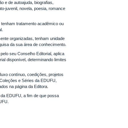
ão e de autoajuda, biografias,
nto-juvenil, novela, poesia, romance
ou tenham tratamento acadêmico ou
l.
amente organizadas, tenham unidade
quisa da sua área de conhecimento.
pelo seu Conselho Editorial, aplica
ial disponível, determinando limites
fluxo contínuo, coedições, projetos
e Coleções e Séries da EDUFU,
dos na página da Editora.
ra da EDUFU, a fim de que possa
DUFU.