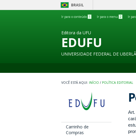
BRASIL
Ir para o conteúdo
1
Ir para o menu
2
Ir pa
Editora da UFU
EDUFU
UNIVERSIDADE FEDERAL DE UBERL
INÍCIO
/
POLÍTICA EDITORIAL
P
Art
car
est
Carrinho de
pro
Compras