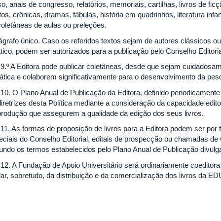
o, anais de congresso, relatórios, memoriais, cartilhas, livros de ficç
os, crônicas, dramas, fábulas, história em quadrinhos, literatura infa
coletâneas de aulas ou preleções.
ágrafo único. Caso os referidos textos sejam de autores clássicos 
ático, podem ser autorizados para a publicação pelo Conselho Editoria
. 9.º A Editora pode publicar coletâneas, desde que sejam cuidados
ática e colaborem significativamente para o desenvolvimento da pes
 10. O Plano Anual de Publicação da Editora, definido periodicamente 
iretrizes desta Política mediante a consideração da capacidade editor
produção que assegurem a qualidade da edição dos seus livros.
. 11. As formas de proposição de livros para a Editora podem ser por 
eciais do Conselho Editorial, editais de prospecção ou chamadas d
undo os termos estabelecidos pelo Plano Anual de Publicação divulga
. 12. A Fundação de Apoio Universitário será ordinariamente coedito
dar, sobretudo, da distribuição e da comercialização dos livros da E