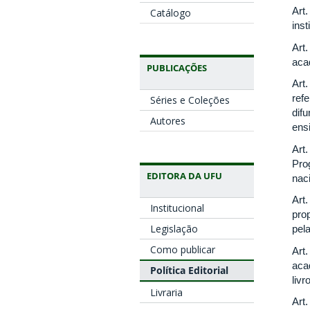
Art
Catálogo
ins
Art
aca
PUBLICAÇÕES
Art.
ref
Séries e Coleções
dif
Autores
ens
Art
Pro
EDITORA DA UFU
naci
Art.
Institucional
pro
Legislação
pel
Como publicar
Art
aca
Política Editorial
livr
Livraria
Art