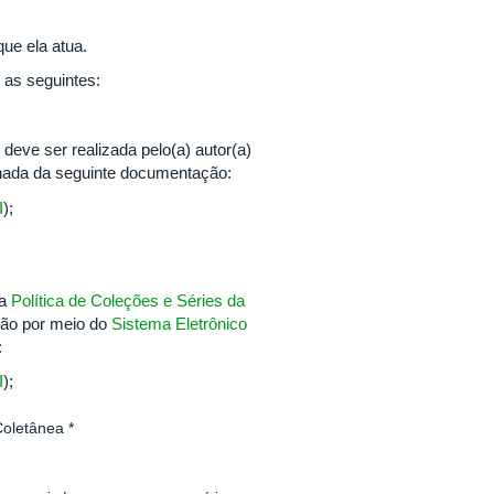
ue ela atua.
 as seguintes:
eve ser realizada pelo(a) autor(a)
da da seguinte documentação:
I
);
 a
Política de Coleções e Séries da
ção por meio do
Sistema Eletrônico
:
I
);
oletânea *