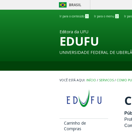
BRASIL
Ir para o conteúdo
1
Ir para o menu
2
Ir pa
Editora da UFU
EDUFU
UNIVERSIDADE FEDERAL DE UBERL
INÍCIO
/
SERVICOS
/
COMO PU
C
Púb
Pro
Carrinho de
Com
Compras