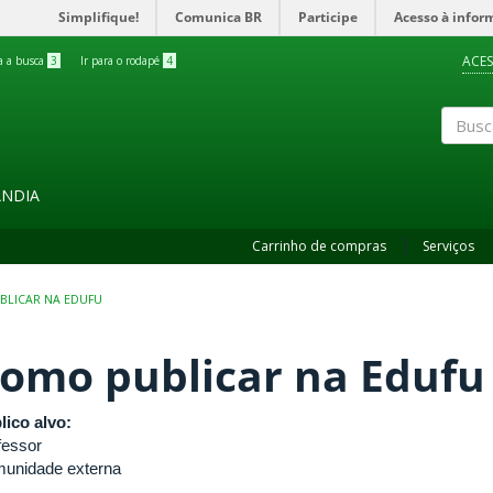
Simplifique!
Comunica BR
Participe
Acesso à infor
ACES
ra a busca
3
Ir para o rodapé
4
Buscar
ÂNDIA
Carrinho de compras
Serviços
BLICAR NA EDUFU
omo publicar na Edufu
lico alvo:
fessor
unidade externa