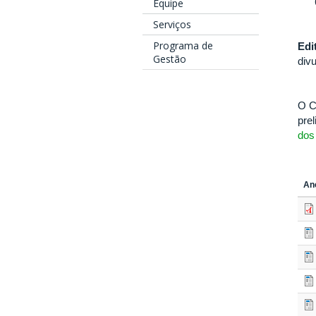
Equipe
Serviços
Programa de
Edi
Gestão
div
O C
pre
dos
An