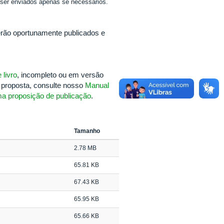
ser enviados apenas se necessários.
 serão oportunamente publicados e
 livro
, incompleto ou em versão
a proposta, consulte nosso
Manual
a proposição de publicação
.
Tamanho
2.78 MB
65.81 KB
67.43 KB
65.95 KB
65.66 KB