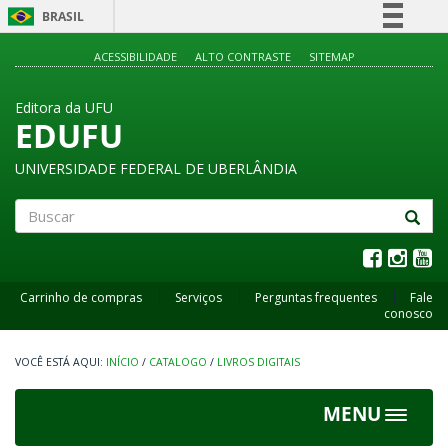
BRASIL
Simplifique!
ACESSIBILIDADE
ALTO CONTRASTE
SITEMAP
Comunica BR
Editora da UFU
Participe
EDUFU
Acesso à informação
UNIVERSIDADE FEDERAL DE UBERLÂNDIA
Legislação
Canais
Buscar
Carrinho de compras
Serviços
Perguntas frequentes
Fale
conosco
INÍCIO
/
CATALOGO
/
LIVROS DIGITAIS
MENU
Toggle
navigat