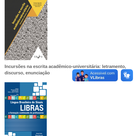
Incursões na escrita acadêmico-universitária: letramento,
discurso, enunciação