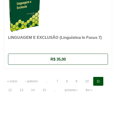
LINGUAGEM E EXCLUSÃO (Linguística In Focus 7)
R$ 35,00
« início
‹ anterior
…
7
8
9
10
11
12
13
14
15
…
próximo ›
fim »