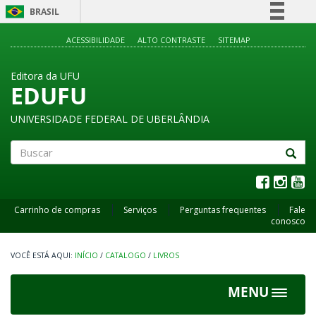
BRASIL
Simplifique!
ACESSIBILIDADE
ALTO CONTRASTE
SITEMAP
Comunica BR
Editora da UFU
Participe
EDUFU
Acesso à informação
UNIVERSIDADE FEDERAL DE UBERLÂNDIA
Legislação
Canais
Buscar
Carrinho de compras
Serviços
Perguntas frequentes
Fale
conosco
INÍCIO
/
CATALOGO
/
LIVROS
MENU
Toggle
navigat