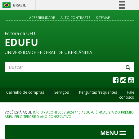
BRASIL
Simplifique!
ACESSIBILIDADE
ALTO CONTRASTE
SITEMAP
Comunica BR
Editora da UFU
Participe
EDUFU
Acesso à informação
UNIVERSIDADE FEDERAL DE UBERLÂNDIA
Legislação
Canais
Buscar
Carrinho de compras
Serviços
Perguntas frequentes
Fale
conosco
INÍCIO
/
ACONTECE
/
2024
/
10
/
EDUFU É FINALISTA DO PRÊMIO
ABEU PELO TERCEIRO ANO CONSECUTIVO
MENU
Toggle