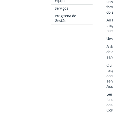
Equipe
uni
for
Serviços
do 
Programa de
Ao 
Gestão
tri
hor
Uma
A d
de 
san
Ou 
res
con
ser
Ass
Ser
fun
cas
Cor