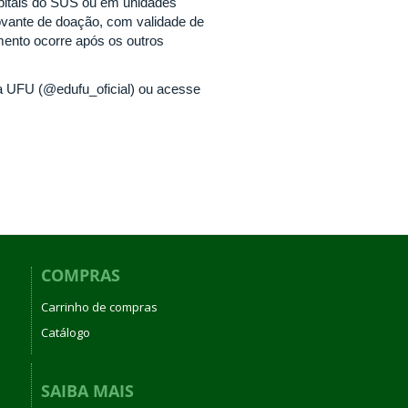
spitais do SUS ou em unidades
ovante de doação, com validade de
imento ocorre após os outros
da UFU (@edufu_oficial) ou acesse
COMPRAS
Carrinho de compras
Catálogo
SAIBA MAIS