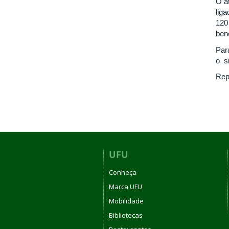
O a
lig
120
ben
Par
o s
Rep
UFU
Conheça
Marca UFU
Mobilidade
Bibliotecas