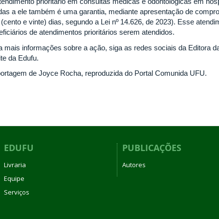
tendimento prioritário em consultas médicas e odontológicas em ho
adas a ele também é uma garantia, mediante apresentação de compr
 (cento e vinte) dias, segundo a Lei nº 14.626, de 2023). Esse atend
eficiários de atendimentos prioritários serem atendidos.
a mais informações sobre a ação, siga as redes sociais da Editora 
ite da Edufu.
ortagem de Joyce Rocha, reproduzida do Portal Comunida UFU.
EDUFU
PUBLICAÇÕES
Livraria
Autores
Equipe
Serviços