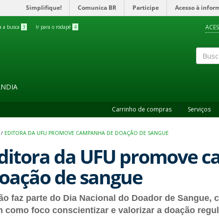
Simplifique!
Comunica BR
Participe
Acesso à infor
ACES
ra a busca
3
Ir para o rodapé
4
Buscar
ÂNDIA
Carrinho de compras
Serviços
/
EDITORA DA UFU PROMOVE CAMPANHA DE DOAÇÃO DE SANGUE
ditora da UFU promove 
oação de sangue
ão faz parte do Dia Nacional do Doador de Sangue,
m como foco conscientizar e valorizar a doação regul