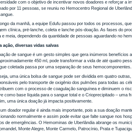
versidade com o objetivo de incentivar novos doadores e reforçar a i
mado por 11 pessoas, se reuniu no Hemocentro Regional de Uberlând
sangue.
longo da manhã, a equipe Edufu passou por todos os processos, que i
agem clínica, pré-lanche, coleta e lanche pós-doação. As fases do 
a e meia, dependendo da quantidade de pessoas aguardando no he
 ação, diversas vidas salvas
oação de sangue é um gesto simples que gera inúmeros benefícios a
aproximadamente 450 ml, pode transformar a vida de até quatro pess
gue coletada passa por uma separação de seus hemocomponentes.
seja, uma única bolsa de sangue pode ser dividida em quatro outras
ponsáveis pelo transporte de oxigênio dos pulmões para todas as cél
tribuem com o processo de coagulação sanguínea e diminuem o risc
ve como base líquida para o sangue total e o Crioprecipitado – uma 
im, uma única doação já impacta positivamente.
 um doador regular é ainda mais importante, pois a sua doação man
cionando normalmente e assim pode evitar que falte sangue nos hospi
os de emergências. O Hemominas de Uberlândia abrange os municípi
omandel, Monte Alegre, Monte Carmelo, Patrocínio, Prata e Tupacig