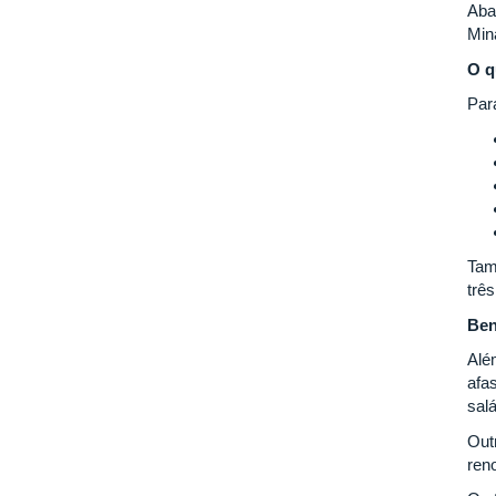
Aba
Min
O q
Par
Tam
trê
Ben
Alé
afa
sal
Outr
ren