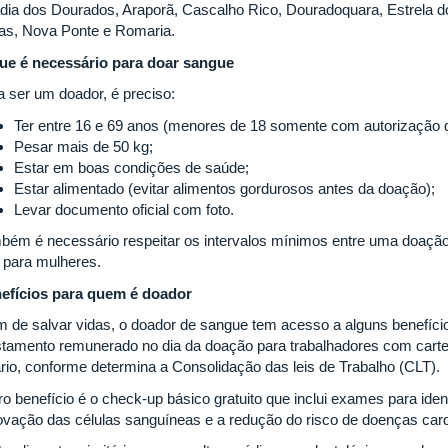
dia dos Dourados, Araporã, Cascalho Rico, Douradoquara, Estrela do S
as, Nova Ponte e Romaria.
ue é necessário para doar sangue
a ser um doador, é preciso:
Ter entre 16 e 69 anos (menores de 18 somente com autorização 
Pesar mais de 50 kg;
Estar em boas condições de saúde;
Estar alimentado (evitar alimentos gordurosos antes da doação);
Levar documento oficial com foto.
bém é necessário respeitar os intervalos mínimos entre uma doação
s para mulheres.
efícios para quem é doador
m de salvar vidas, o doador de sangue tem acesso a alguns benefício
stamento remunerado no dia da doação para trabalhadores com carte
ário, conforme determina a Consolidação das leis de Trabalho (CLT).
o benefício é o check-up básico gratuito que inclui exames para iden
ovação das células sanguíneas e a redução do risco de doenças card