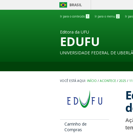
BRASIL
Ir para o conteúdo
1
Ir para o menu
2
Ir pa
Editora da UFU
EDUFU
UNIVERSIDADE FEDERAL DE UBERL
INÍCIO
/
ACONTECE
/
2025
/
11
E
d
Aç
Carrinho de
te
Compras