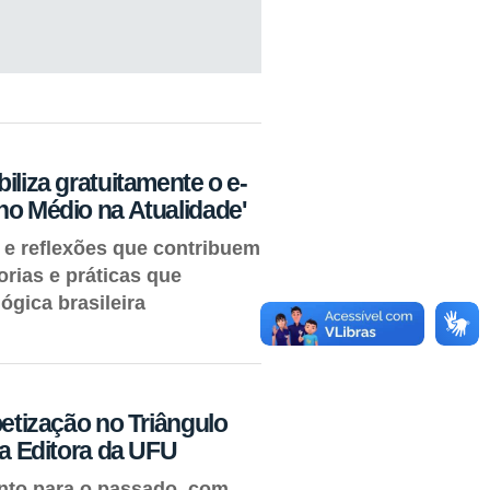
iliza gratuitamente o e-
no Médio na Atualidade'
 e reflexões que contribuem
rias e práticas que
gica brasileira
betização no Triângulo
la Editora da UFU
ento para o passado, com