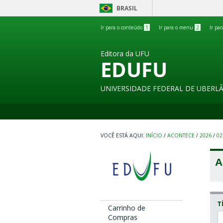
BRASIL
Ir para o conteúdo
1
Ir para o menu
2
Ir pa
Editora da UFU
EDUFU
UNIVERSIDADE FEDERAL DE UBERL
INÍCIO
/
ACONTECE
/
2026
/
02
A
T
Carrinho de
Compras