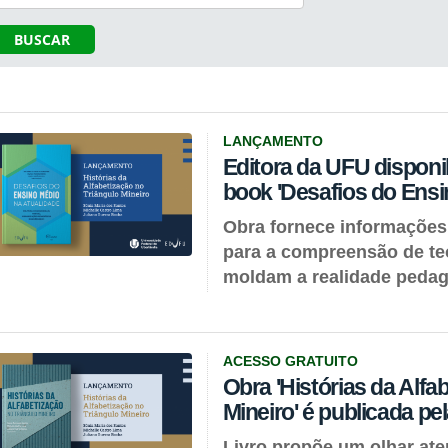
BUSCAR
LANÇAMENTO
Editora da UFU disponib
book 'Desafios do Ensi
Obra fornece informações
para a compreensão de teo
moldam a realidade pedagó
ACESSO GRATUITO
Obra 'Histórias da Alfa
Mineiro' é publicada pe
Livro propõe um olhar at