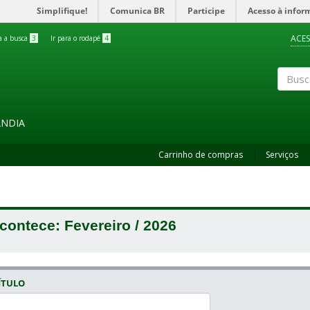
Simplifique!
Comunica BR
Participe
Acesso à infor
ACES
ra a busca
3
Ir para o rodapé
4
Buscar
ÂNDIA
Carrinho de compras
Serviços
contece: Fevereiro / 2026
ÍTULO