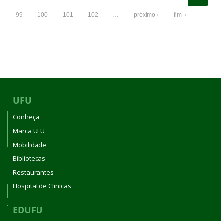
99
100
101
102
…
próximo ›
fim »
UFU
Conheça
Marca UFU
Mobilidade
Bibliotecas
Restaurantes
Hospital de Clínicas
EDUFU