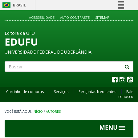
BRASIL
Simplifique!
ACESSIBILIDADE
ALTO CONTRASTE
SITEMAP
Comunica BR
Editora da UFU
Participe
EDUFU
Acesso à informação
UNIVERSIDADE FEDERAL DE UBERLÂNDIA
Legislação
Canais
Buscar
Carrinho de compras
Serviços
Perguntas frequentes
Fale
conosco
INÍCIO
/
AUTORES
MENU
Toggle
navigat