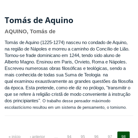
Tomás de Aquino
AQUINO, Tomás de
Tomás de Aquino (1225-1274) nasceu no condado de Aquino,
na região de Nápoles e morreu a caminho do Concílio de Lião.
Tornou-se frade dominicano em 1244, tendo sido aluno de
Alberto Magno. Ensinou em Paris, Orvieto, Roma e Nápoles.
Escreveu numerosas obras filosóficas e teológicas, sendo a
mais conhecida de todas sua Suma de Teologia na
qual examinou exaustivamente as grandes questões da filosofia
da época. Esta pretende, como ele diz no prólogo, "transmitir o
que se refere à religião cristã de modo conveniente à instrução
dos principiantes"
. O trabalho desse pensador máximodo
escolasticismo
resultou em um sistema de pensamento, o tomismo.
« início
‹ anterior
…
94
95
96
97
98