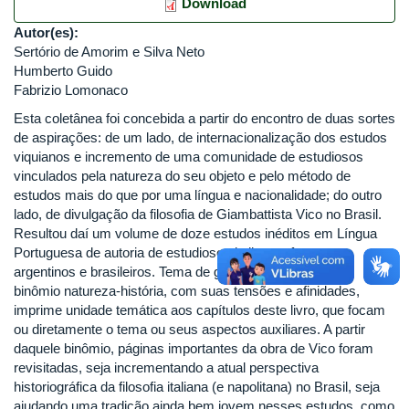
Download
Autor(es):
Sertório de Amorim e Silva Neto
Humberto Guido
Fabrizio Lomonaco
Esta coletânea foi concebida a partir do encontro de duas sortes
de aspirações: de um lado, de internacionalização dos estudos
viquianos e incremento de uma comunidade de estudiosos
vinculados pela natureza do seu objeto e pelo método de
estudos mais do que por uma língua e nacionalidade; do outro
lado, de divulgação da filosofia de Giambattista Vico no Brasil.
Resultou daí um volume de doze estudos inéditos em Língua
Portuguesa de autoria de estudiosos italianos, franceses,
argentinos e brasileiros. Tema de grande fortuna crítica, o
binômio natureza-história, com suas tensões e afinidades,
imprime unidade temática aos capítulos deste livro, que focam
ou diretamente o tema ou seus aspectos auxiliares. A partir
daquele binômio, páginas importantes da obra de Vico foram
revisitadas, seja incrementando a atual perspectiva
historiográfica da filosofia italiana (e napolitana) no Brasil, seja
ajudando uma tradição ainda bem jovem nesses estudos, como