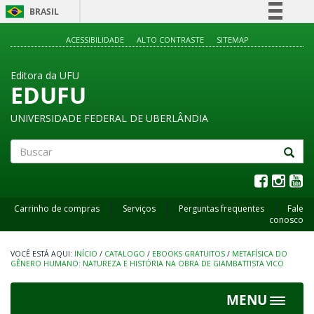
BRASIL
Simplifique!
ACESSIBILIDADE
ALTO CONTRASTE
SITEMAP
Comunica BR
Editora da UFU
Participe
EDUFU
Acesso à informação
UNIVERSIDADE FEDERAL DE UBERLÂNDIA
Legislação
Canais
Buscar
Carrinho de compras
Serviços
Perguntas frequentes
Fale
conosco
INÍCIO
/
CATALOGO
/
EBOOKS GRATUITOS
/
METAFÍSICA DO
GÊNERO HUMANO: NATUREZA E HISTÓRIA NA OBRA DE GIAMBATTISTA VICO
MENU
Toggle