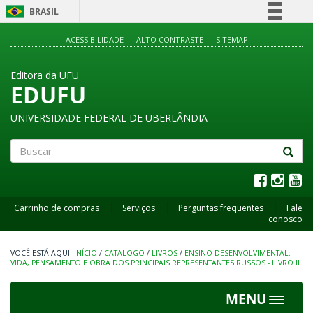
BRASIL
Simplifique!
ACESSIBILIDADE
ALTO CONTRASTE
SITEMAP
Comunica BR
Editora da UFU
Participe
EDUFU
Acesso à informação
UNIVERSIDADE FEDERAL DE UBERLÂNDIA
Legislação
Canais
Buscar
Carrinho de compras
Serviços
Perguntas frequentes
Fale
conosco
INÍCIO
/
CATALOGO
/
LIVROS
/
ENSINO DESENVOLVIMENTAL:
VIDA, PENSAMENTO E OBRA DOS PRINCIPAIS REPRESENTANTES RUSSOS - LIVRO II
MENU
Toggle