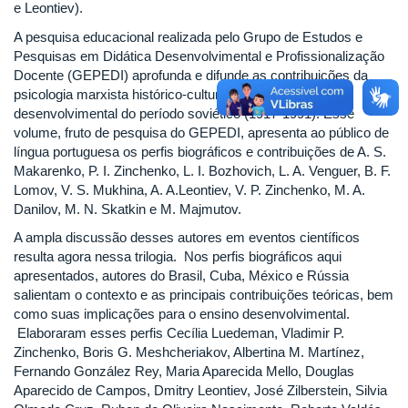
e Leontiev).
A pesquisa educacional realizada pelo Grupo de Estudos e
Pesquisas em Didática Desenvolvimental e Profissionalização
Docente (GEPEDI) aprofunda e difunde as contribuições da
psicologia marxista histórico-cultural e da didática
desenvolvimental do período soviético (1917-1991). Esse
volume, fruto de pesquisa do GEPEDI, apresenta ao público de
língua portuguesa os perfis biográficos e contribuições de A. S.
Makarenko, P. I. Zinchenko, L. I. Bozhovich, L. A. Venguer, B. F.
Lomov, V. S. Mukhina, A. A.Leontiev, V. P. Zinchenko, M. A.
Danilov, M. N. Skatkin e M. Majmutov.
A ampla discussão desses autores em eventos científicos
resulta agora nessa trilogia. Nos perfis biográficos aqui
apresentados, autores do Brasil, Cuba, México e Rússia
salientam o contexto e as principais contribuições teóricas, bem
como suas implicações para o ensino desenvolvimental.
Elaboraram esses perfis Cecília Luedeman, Vladimir P.
Zinchenko, Boris G. Meshcheriakov, Albertina M. Martínez,
Fernando González Rey, Maria Aparecida Mello, Douglas
Aparecido de Campos, Dmitry Leontiev, José Zilberstein, Silvia