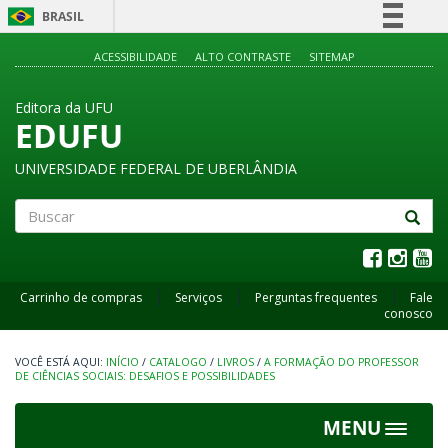
BRASIL
Simplifique!
ACESSIBILIDADE
ALTO CONTRASTE
SITEMAP
Comunica BR
Editora da UFU
Participe
EDUFU
Acesso à informação
UNIVERSIDADE FEDERAL DE UBERLÂNDIA
Legislação
Canais
Buscar
Carrinho de compras
Serviços
Perguntas frequentes
Fale
conosco
INÍCIO
/
CATALOGO
/
LIVROS
/
A FORMAÇÃO DO PROFESSOR
DE CIÊNCIAS SOCIAIS: DESAFIOS E POSSIBILIDADES
MENU
Toggle