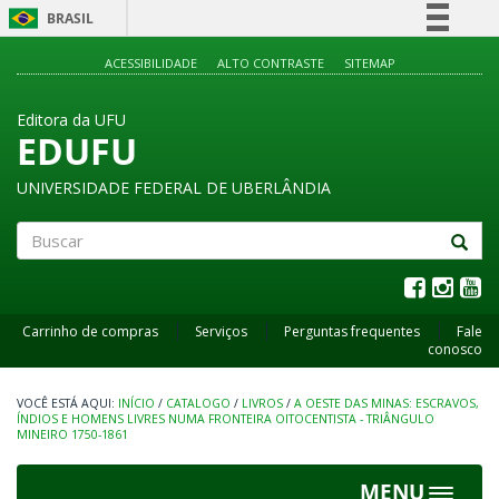
BRASIL
Simplifique!
ACESSIBILIDADE
ALTO CONTRASTE
SITEMAP
Comunica BR
Editora da UFU
Participe
EDUFU
Acesso à informação
UNIVERSIDADE FEDERAL DE UBERLÂNDIA
Legislação
Canais
Buscar
Carrinho de compras
Serviços
Perguntas frequentes
Fale
conosco
INÍCIO
/
CATALOGO
/
LIVROS
/
A OESTE DAS MINAS: ESCRAVOS,
ÍNDIOS E HOMENS LIVRES NUMA FRONTEIRA OITOCENTISTA - TRIÂNGULO
MINEIRO 1750-1861
MENU
Toggle