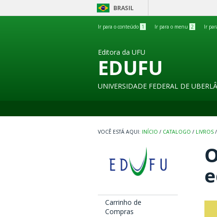
BRASIL
Ir para o conteúdo
1
Ir para o menu
2
Ir pa
Editora da UFU
EDUFU
UNIVERSIDADE FEDERAL DE UBERL
INÍCIO
/
CATALOGO
/
LIVROS
/
O
e
Carrinho de
Compras