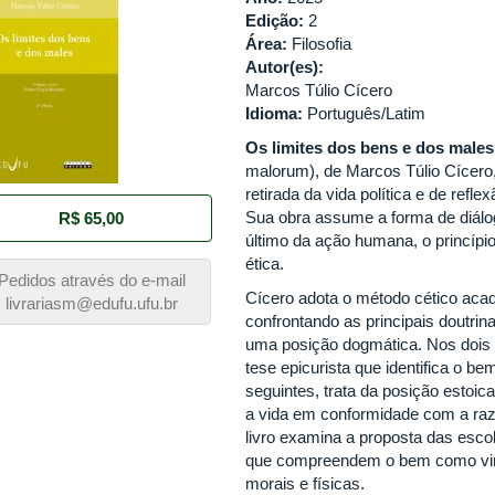
Edição:
2
Área:
Filosofia
Autor(es):
Marcos Túlio Cícero
Idioma:
Português/Latim
Os limites dos bens e dos males
malorum), de Marcos Túlio Cícero
retirada da vida política e de reflex
Sua obra assume a forma de diál
R$ 65,00
último da ação humana, o princípio
ética.
Pedidos através do e-mail
Cícero adota o método cético aca
livrariasm@edufu.ufu.br
confrontando as principais doutrin
uma posição dogmática. Nos dois p
tese epicurista que identifica o b
seguintes, trata da posição estoi
a vida em conformidade com a razã
livro examina a proposta das esco
que compreendem o bem como virt
morais e físicas.