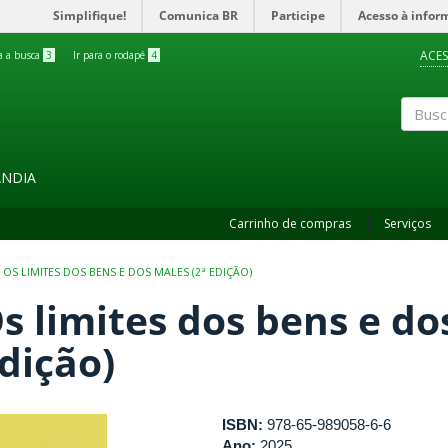
Simplifique!
Comunica BR
Participe
Acesso à infor
ACES
ra a busca
3
Ir para o rodapé
4
Buscar
ÂNDIA
Carrinho de compras
Serviços
OS LIMITES DOS BENS E DOS MALES (2ª EDIÇÃO)
s limites dos bens e do
dição)
ISBN:
978-65-989058-6-6
Ano:
2025