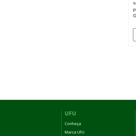
s
p
G
UFU
Conheça
Marca UFU