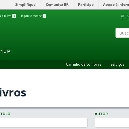
Simplifique!
Comunica BR
Participe
Acesso à infor
ACES
ra a busca
3
Ir para o rodapé
4
Buscar
ÂNDIA
Carrinho de compras
Serviços
ivros
ÍTULO
AUTOR