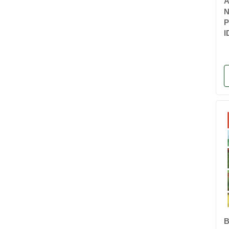
A
P
I
B