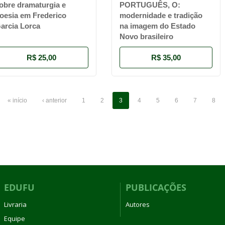
obre dramaturgia e
PORTUGUÊS, O:
oesia em Frederico
modernidade e tradição
arcia Lorca
na imagem do Estado
Novo brasileiro
R$ 25,00
R$ 35,00
« início
‹ anterior
1
2
3
4
5
6
7
8
EDUFU
PUBLICAÇÕES
Livraria
Autores
Equipe