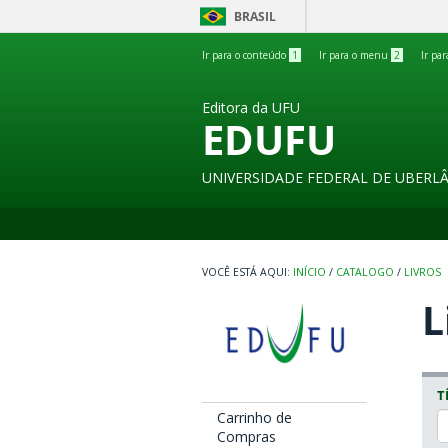
BRASIL
Ir para o conteúdo
1
Ir para o menu
2
Ir pa
Editora da UFU
EDUFU
UNIVERSIDADE FEDERAL DE UBERL
INÍCIO
/
CATALOGO
/
LIVROS
L
T
Carrinho de
Compras