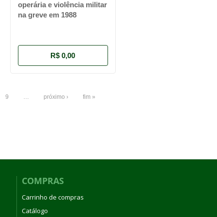
operária e violência militar
na greve em 1988
R$ 0,00
9
…
próximo ›
fim »
COMPRAS
Carrinho de compras
Catálogo