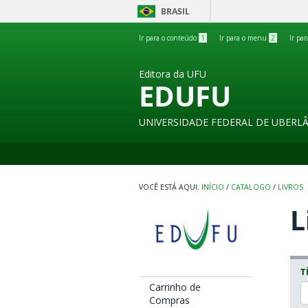
BRASIL
Ir para o conteúdo
1
Ir para o menu
2
Ir pa
Editora da UFU
EDUFU
UNIVERSIDADE FEDERAL DE UBERL
INÍCIO
/
CATALOGO
/
LIVROS
L
T
Carrinho de
Compras