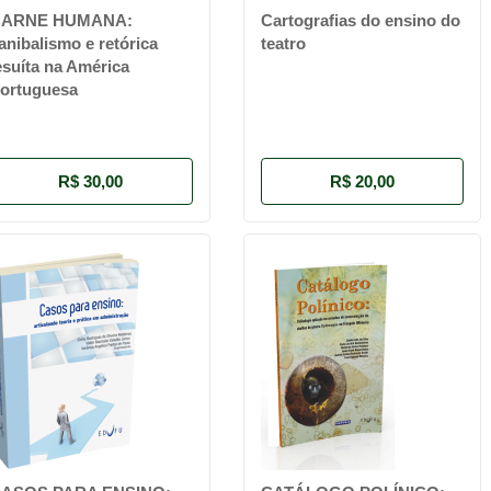
CARNE HUMANA:
Cartografias do ensino do
anibalismo e retórica
teatro
esuíta na América
ortuguesa
R$ 30,00
R$ 20,00