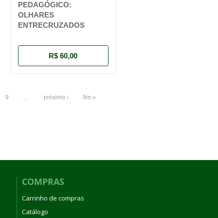
PEDAGÓGICO:
OLHARES
ENTRECRUZADOS
R$ 60,00
9
…
próximo ›
fim »
COMPRAS
Carrinho de compras
Catálogo