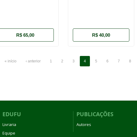
R$ 65,00
R$ 40,00
« início
‹ anterior
1
2
3
4
5
6
7
8
EDUFU
PUBLICAÇÕES
Livraria
Autores
Equipe