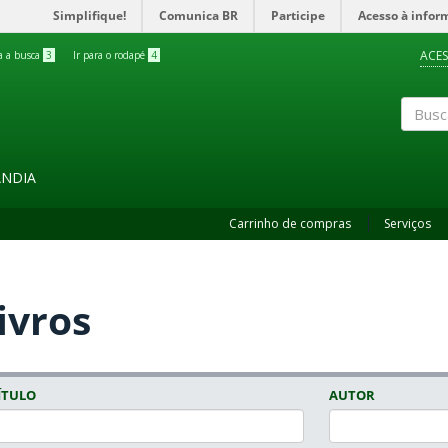
Simplifique!
Comunica BR
Participe
Acesso à infor
ACES
ra a busca
3
Ir para o rodapé
4
Buscar
ÂNDIA
Carrinho de compras
Serviços
ivros
ÍTULO
AUTOR