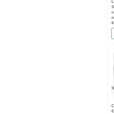
L
S
c
n
II
C
E