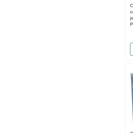
c
j
P