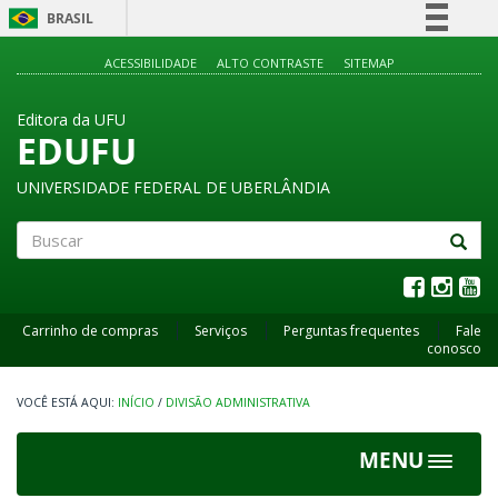
BRASIL
Simplifique!
ACESSIBILIDADE
ALTO CONTRASTE
SITEMAP
Comunica BR
Editora da UFU
Participe
EDUFU
Acesso à informação
UNIVERSIDADE FEDERAL DE UBERLÂNDIA
Legislação
Canais
Buscar
Carrinho de compras
Serviços
Perguntas frequentes
Fale
conosco
INÍCIO
/
DIVISÃO ADMINISTRATIVA
MENU
Toggle
navigat