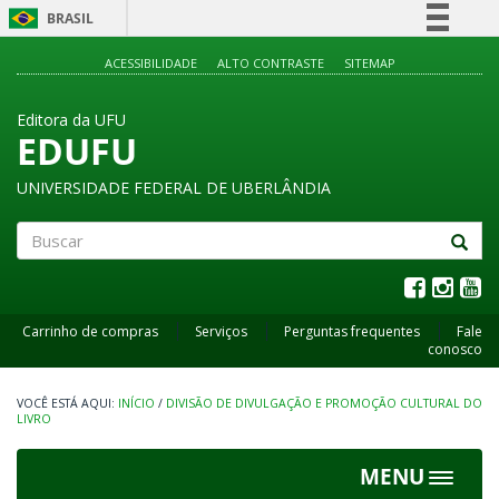
BRASIL
Simplifique!
ACESSIBILIDADE
ALTO CONTRASTE
SITEMAP
Comunica BR
Editora da UFU
Participe
EDUFU
Acesso à informação
UNIVERSIDADE FEDERAL DE UBERLÂNDIA
Legislação
Canais
Buscar
Carrinho de compras
Serviços
Perguntas frequentes
Fale
conosco
INÍCIO
/
DIVISÃO DE DIVULGAÇÃO E PROMOÇÃO CULTURAL DO
LIVRO
MENU
Toggle