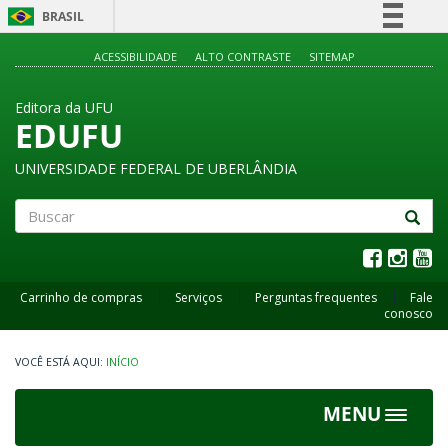
BRASIL
Simplifique!
ACESSIBILIDADE
ALTO CONTRASTE
SITEMAP
Comunica BR
Editora da UFU
Participe
EDUFU
Acesso à informação
UNIVERSIDADE FEDERAL DE UBERLÂNDIA
Legislação
Canais
Buscar
Carrinho de compras
Serviços
Perguntas frequentes
Fale
conosco
INÍCIO
MENU
Toggle
navigat