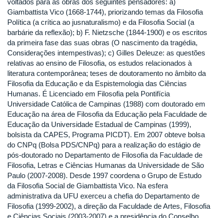
voltados para as obras dos seguintes pensadores: a)
Giambattista Vico (1668-1744), priorizando temas da Filosofia
Política (a crítica ao jusnaturalismo) e da Filosofia Social (a
barbárie da reflexão); b) F. Nietzsche (1844-1900) e os escritos
da primeira fase das suas obras (O nascimento da tragédia,
Considerações intempestivas); c) Gilles Deleuze: as questões
relativas ao ensino de Filosofia, os estudos relacionados à
literatura contemporânea; teses de doutoramento no âmbito da
Filosofia da Educação e da Espistemologia das Ciências
Humanas. É Licenciado em Filosofia pela Pontifícia
Universidade Católica de Campinas (1988) com doutorado em
Educação na área de Filosofia da Educação pela Faculdade de
Educação da Universidade Estadual de Campinas (1999),
bolsista da CAPES, Programa PICDT). Em 2007 obteve bolsa
do CNPq (Bolsa PDS/CNPq) para a realização do estágio de
pós-doutorado no Departamento de Filosofia da Faculdade de
Filosofia, Letras e Ciências Humanas da Universidade de São
Paulo (2007-2008). Desde 1997 coordena o Grupo de Estudo
da Filosofia Social de Giambattista Vico. Na esfera
administrativa da UFU exerceu a chefia do Departamento de
Filosofia (1999-2002), a direção da Faculdade de Artes, Filosofia
e Ciências Sociais (2003-2007) e a presidência do Conselho