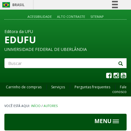
BRASIL
Simplifique!
ACESSIBILIDADE
ALTO CONTRASTE
SITEMAP
Comunica BR
Editora da UFU
Participe
EDUFU
Acesso à informação
UNIVERSIDADE FEDERAL DE UBERLÂNDIA
Legislação
Canais
Buscar
Carrinho de compras
Serviços
Perguntas frequentes
Fale
conosco
INÍCIO
/
AUTORES
MENU
Toggle
navigat