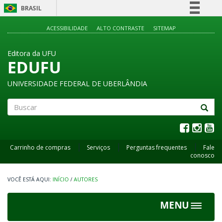
BRASIL
Simplifique!
ACESSIBILIDADE
ALTO CONTRASTE
SITEMAP
Comunica BR
Editora da UFU
Participe
EDUFU
Acesso à informação
UNIVERSIDADE FEDERAL DE UBERLÂNDIA
Legislação
Canais
Buscar
Carrinho de compras
Serviços
Perguntas frequentes
Fale
conosco
INÍCIO
/
AUTORES
MENU
Toggle
navigat