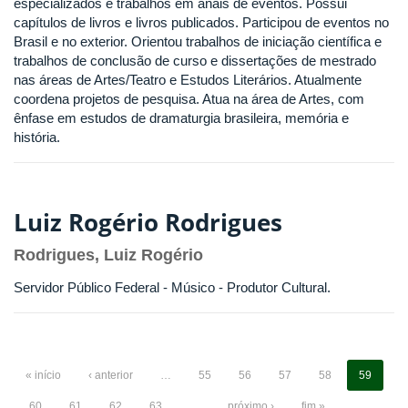
especializados e trabalhos em anais de eventos. Possui
capítulos de livros e livros publicados. Participou de eventos no
Brasil e no exterior. Orientou trabalhos de iniciação científica e
trabalhos de conclusão de curso e dissertações de mestrado
nas áreas de Artes/Teatro e Estudos Literários. Atualmente
coordena projetos de pesquisa. Atua na área de Artes, com
ênfase em estudos de dramaturgia brasileira, memória e
história.
Luiz Rogério Rodrigues
Rodrigues, Luiz Rogério
Servidor Público Federal - Músico - Produtor Cultural.
« início
‹ anterior
…
55
56
57
58
59
60
61
62
63
…
próximo ›
fim »