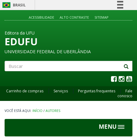
BRASIL
Simplifique!
ACESSIBILIDADE
ALTO CONTRASTE
SITEMAP
Comunica BR
Editora da UFU
Participe
EDUFU
Acesso à informação
UNIVERSIDADE FEDERAL DE UBERLÂNDIA
Legislação
Canais
Buscar
Carrinho de compras
Serviços
Perguntas frequentes
Fale
conosco
INÍCIO
/
AUTORES
MENU
Toggle
navigat