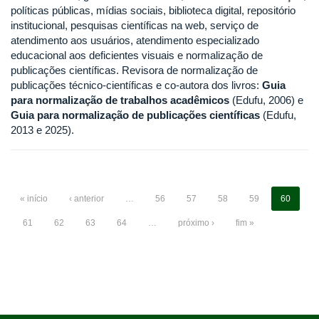
políticas públicas, mídias sociais, biblioteca digital, repositório
institucional, pesquisas científicas na web, serviço de
atendimento aos usuários, atendimento especializado
educacional aos deficientes visuais e normalização de
publicações científicas. Revisora de normalização de
publicações técnico-científicas e co-autora dos livros:
Guia
para normalização de trabalhos acadêmicos
(Edufu, 2006) e
Guia para normalização de publicações científicas
(Edufu,
2013 e 2025).
« início
‹ anterior
…
56
57
58
59
60
61
62
63
64
…
próximo ›
fim »